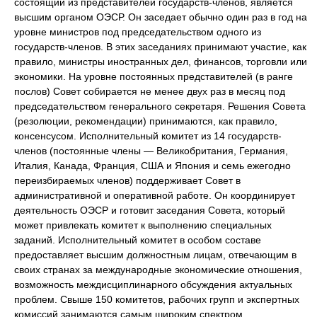
состоящий из представителей государств-членов, является
высшим органом ОЭСР. Он заседает обычно один раз в год на
уровне министров под председательством одного из
государств-членов. В этих заседаниях принимают участие, как
правило, министры иностранных дел, финансов, торговли или
экономики. На уровне постоянных представителей (в ранге
послов) Совет собирается не менее двух раз в месяц под
председательством генерального секретаря. Решения Совета
(резолюции, рекомендации) принимаются, как правило,
консенсусом. Исполнительный комитет из 14 государств-
членов (постоянные члены — Великобритания, Германия,
Италия, Канада, Франция, США и Япония и семь ежегодно
переизбираемых членов) поддерживает Совет в
административной и оперативной работе. Он координирует
деятельность ОЭСР и готовит заседания Совета, который
может привлекать комитет к выполнению специальных
заданий. Исполнительный комитет в особом составе
предоставляет высшим должностным лицам, отвечающим в
своих странах за международные экономические отношения,
возможность междисциплинарного обсуждения актуальных
проблем. Свыше 150 комитетов, рабочих групп и экспертных
комиссий занимаются самым широким спектром