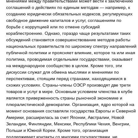
мнениями между правительствами может вести к заключению
соглашений о действиях по единым методам — например, к
созданию юридически обязательных кодексов, регулирующих
свободное движение капиталов и услуг, соглашениям по
борьбе с коррупцией или по отмене субсидий
кораблестроению. Однако, гораздо чаще результатами таких
обсуждений становится совершенствование методов работы
национальных правительств по широкому спектру направлений
публичной политики и проясняет влияние, которое та или иная
политика, проводимая отдельными государствами, оказывает
на международное сообщество в целом. Кроме того, эти
дискуссии служат для обмена мыслями и мнениями по
перспективам, стоящим перед странами, находящимися в
схожих условиях. Страны-члены ОЭСР производят две трети
товаров и услуг в мире. Основным условием членства в клубе
является приверженность страны рыночной экономике и
плюралистической демократии. Организация, ядро которой на
момент основания составляли государства Европы и Северной
Америки, расширилась за счет Японии, Австралии, Новой
Зеландии, Финляндии, Мексики, Республики Чехия, Венгрии,
Польши и Южной Кореи. Кроме того, организация
поддерживает контакты со многими государствами, не